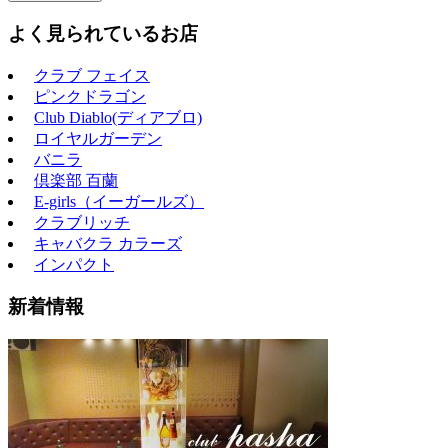
よく見られているお店
クラブ フェイス
ピンクドラゴン
Club Diablo(ディアブロ)
ロイヤルガーデン
バニラ
倶楽部 百蘭
E-girls（イーガールズ）
クラブリッチ
キャバクラ カラーズ
インパクト
新着情報