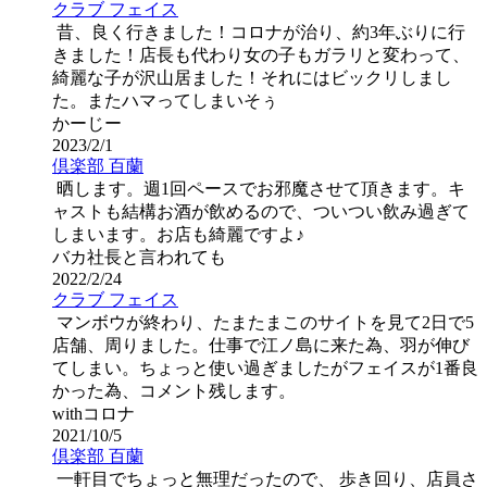
クラブ フェイス
昔、良く行きました！コロナが治り、約3年ぶりに行
きました！店長も代わり女の子もガラリと変わって、
綺麗な子が沢山居ました！それにはビックリしまし
た。またハマってしまいそぅ
かーじー
2023/2/1
倶楽部 百蘭
晒します。週1回ペースでお邪魔させて頂きます。キ
ャストも結構お酒が飲めるので、ついつい飲み過ぎて
しまいます。お店も綺麗ですよ♪
バカ社長と言われても
2022/2/24
クラブ フェイス
マンボウが終わり、たまたまこのサイトを見て2日で5
店舗、周りました。仕事で江ノ島に来た為、羽が伸び
てしまい。ちょっと使い過ぎましたがフェイスが1番良
かった為、コメント残します。
withコロナ
2021/10/5
倶楽部 百蘭
一軒目でちょっと無理だったので、 歩き回り、店員さ