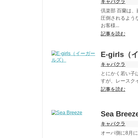
キャバクラ
倶楽部 百蘭は
圧倒されるよう
お客様...
記事を読む
E-girl
キャバクラ
とにかく若い子
すが、レースクイ
記事を読む
Sea Breez
キャバクラ
オーパ側に8月