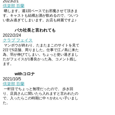
2023/2/1
倶楽部 百蘭
晒します。週1回ペースでお邪魔させて頂きま
す。キャストも結構お酒が飲めるので、ついつ
い飲み過ぎてしまいます。お店も綺麗ですよ♪
バカ社長と言われても
2022/2/24
クラブ フェイス
マンボウが終わり、たまたまこのサイトを見て
2日で5店舗、周りました。仕事で江ノ島に来た
為、羽が伸びてしまい。ちょっと使い過ぎまし
たがフェイスが1番良かった為、コメント残し
ます。
withコロナ
2021/10/5
倶楽部 百蘭
一軒目でちょっと無理だったので、 歩き回
り、店員さんに聞いたら入れますと言われたの
で、入ったらこの時期に中々かわいい子いまし
た。