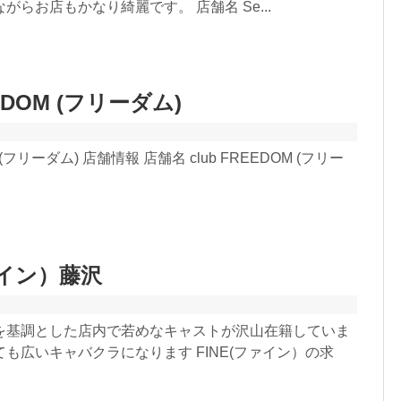
がらお店もかなり綺麗です。 店舗名 Se...
EEDOM (フリーダム)
M (フリーダム) 店舗情報 店舗名 club FREEDOM (フリー
ァイン）藤沢
を基調とした店内で若めなキャストが沢山在籍していま
も広いキャバクラになります FINE(ファイン）の求