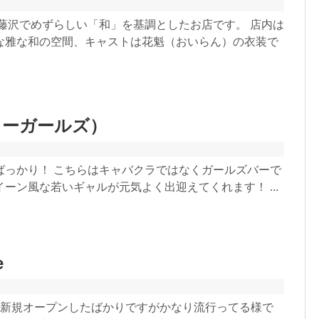
、藤沢でめずらしい「和」を基調としたお店です。 店内は
な雅な和の空間、キャストは花魁（おいらん）の衣装で
s（イーガールズ）
ばっかり！ こちらはキャバクラではなくガールズバーで
ーン風な若いギャルが元気よく出迎えてくれます！ ...
e
に新規オープンしたばかりですがかなり流行ってる様で