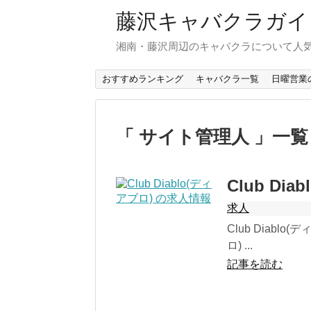
藤沢キャバクラガイ
湘南・藤沢周辺のキャバクラについて人
おすすめランキング
キャバクラ一覧
日曜営業
「 サイト管理人 」一覧
Club Di
求人
Club Diablo
ロ) ...
記事を読む