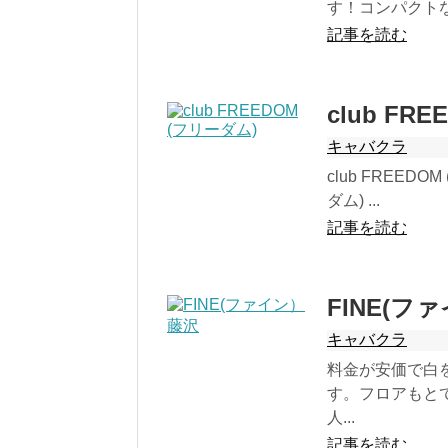
す！コンパクトな
記事を読む
club FR
キャバクラ
club FREEDO
ダム) ...
記事を読む
FINE(フ
キャバクラ
料金が安価で白
す。フロアもとて
人...
記事を読む