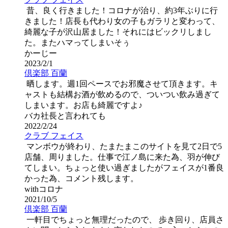
昔、良く行きました！コロナが治り、約3年ぶりに行
きました！店長も代わり女の子もガラリと変わって、
綺麗な子が沢山居ました！それにはビックリしまし
た。またハマってしまいそぅ
かーじー
2023/2/1
倶楽部 百蘭
晒します。週1回ペースでお邪魔させて頂きます。キ
ャストも結構お酒が飲めるので、ついつい飲み過ぎて
しまいます。お店も綺麗ですよ♪
バカ社長と言われても
2022/2/24
クラブ フェイス
マンボウが終わり、たまたまこのサイトを見て2日で5
店舗、周りました。仕事で江ノ島に来た為、羽が伸び
てしまい。ちょっと使い過ぎましたがフェイスが1番良
かった為、コメント残します。
withコロナ
2021/10/5
倶楽部 百蘭
一軒目でちょっと無理だったので、 歩き回り、店員さ